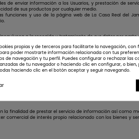
es de enviar información a los Usuarios, y prestación de servi
icidad de sus productos por cualquier medio.
a las funciones y uso de la página web de La Casa Real del Ja
io.
ma inequívoca a la recogida y tratamiento de sus datos por par
sean necesarios para el envío de los productos y sólo para es
ookies propias y de terceros para facilitarte la navegación, con 
N. El tratamiento por parte de los anunciados será con las 
 para poder mostrarte información relacionada con tus preferenc
istentes.
os de navegación y tu perfil. Puedes configurar o rechazar las c
anzadas de tu navegador o haciendo clic en configurar, o bien,
rgánica 15/99 de Protección de Datos de carácter personal, de 1
todas haciendo clic en el botón aceptar y seguir navegando.
ión de sus datos de carácter personal, para lo que el Usuario de
 deseo de dejar de recibir comunicaciones comerciale
ar
la siguiente dirección:
 la finalidad de prestar el servicio de información así como mejo
cter comercial de interés propio relacionado con los bienes y se