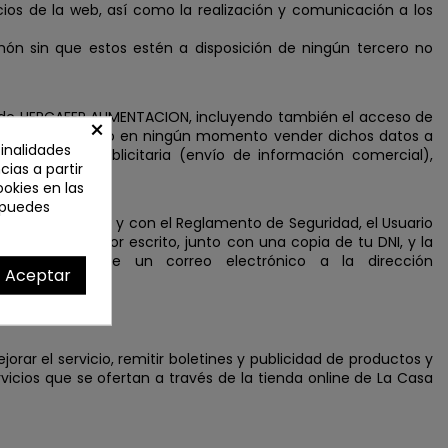
cios de la web, así como la realización y comunicación a los
món sin que estos estén a disposición de ningún tercero no
te de HERCAFER ALIMENTACION, incluyendo también el acceso de
×
te fin, no pudiendo en ningún momento vender dichos datos a
finalidades
finalidades publicitaria (envío de información comercial),
ias a partir
ookies en las
 puedes
3 de diciembre, y con el Reglamento de Seguridad, el Usuario
berá dirigirse por escrito, junto con una copia de tu DNI, y la
s, a través de un correo electrónico a la dirección
Aceptar
rar el servicio, remitir boletines y publicidad de productos y
rvicios que se ofertan a través de la tienda online de La Casa