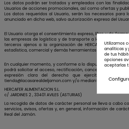
Los datos podrán ser tratados y empleados con las finalidad
Usuarios de acciones promocionales, así como ofertas y publ
Los datos requeridos al Usuario, serán los necesarios par
anunciado en dicha web, salvo autorización expresa del Usuar
El Usuario otorga el consentimiento expreso, libre y de for
las empresas de logística y de transporte a los datos que 
Utilizamos c
terceros ajenos a la organización de HERCAFER ALIMENTACIO
analíticas y
estadística, comercial y demás herramientas de marketing ex
de tus hábit
opciones av
En cualquier momento, y conforme a lo dispuesto en la Ley O
aceptarlas 
podrá solicitar el acceso, rectificación, cancelación y oposic
expresión clara del derecho que ejercita y/o de su
Configur
tienda@lacasarealdeljamon.com y/o mediante correo postal a 
HERCAFER ALIMENTACION S.L.
c/ JARDINES 2 , 33401 AVILES (ASTURIAS)
La recogida de datos de carácter personal se lleva a cabo con
servicios, avisos, ofertas y, en general, información de cará
Real del Jamón.