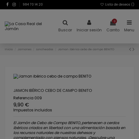
984 70 14 20
Lista de deseos (
)
0
Buscar
Iniciar sesión
Carrito
Menu
Inicio
Jamones
Loncheados
Jamon ibérico cebo de campo BENITO
JAMON IBÉRICO CEBO DE CAMPO BENITO
Referencia
009
9,90 €
Impuestos incluidos
El Jamón de Cebo de Campo BENITO, pertenecen a cerdos
ibéricos criados en libertad con una alimentación basada en
los recursos naturales de nuestras dehesas y
complementada con piensos naturales. ¡Descubre una