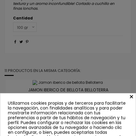
textura y un aroma inconfundible! Cortado a cuchillo en
finas lonchas.
Cantidad
11 PRODUCTOS EN LA MISMA CATEGORÍA:
JAMON IBERICO DE BELLOTA BELLOTERRA
×
15,00 €
Utilizamos cookies propias y de terceros para facilitarte
la navegación, con finalidades analíticas y para poder
Comprar
mostrarte información relacionada con tus
preferencias a partir de tus hábitos de navegación y tu
perfil. Puedes configurar o rechazar las cookies en las
opciones avanzadas de tu navegador o haciendo clic
en configurar, o bien, puedes aceptarlas todas