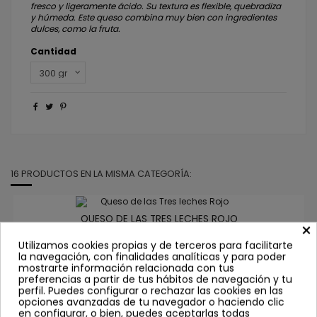
fresco y ligeramente ácido. Su textura es flexible, quebradiza
y húmeda. Este queso combina muy bien con ingredientes
dulces, como la fruta.
Cantidad
16 PRODUCTOS EN LA MISMA CATEGORÍA:
QUESO DE LAS TRES LECHES ROJO
×
8,50 €
Utilizamos cookies propias y de terceros para facilitarte
la navegación, con finalidades analíticas y para poder
Comprar
mostrarte información relacionada con tus
preferencias a partir de tus hábitos de navegación y tu
perfil. Puedes configurar o rechazar las cookies en las
opciones avanzadas de tu navegador o haciendo clic
en configurar, o bien, puedes aceptarlas todas