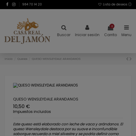
984 70 14 20
Lista de deseos (
)
0
Buscar
Iniciar sesión
Carrito
Menu
Inicio
Quesos
QUESO WENSLEYDALE ARANDANOS
QUESO WENSLEYDALE ARANDANOS
10,50 €
Impuestos incluidos
Este queso está elaborado con leche de vaca y arándanos. El
queso Wensleydale destaca por su suave e inconfundible
saborque recuerda a miel silvestre y se podría definir como