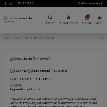
984 70 14 20
Lista de deseos (
)
0
Buscar
Iniciar sesión
Carrito
Menu
Inicio
Quesos
Queso tetilla "SAN SIMON"
QUESO TETILLA "SAN SIMON"
8,50 €
Impuestos incluidos
El queso de tetilla San Simón es espectacular. Elaborado con
leche de vaca, su peculiaridad es el ahumado, que aporta un
sabor al queso de tetilla característico. Pertenece a la