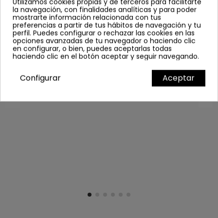
Utilizamos cookies propias y de terceros para facilitarte
FABADA ASTURIANA 6/7 RACIONES
la navegación, con finalidades analíticas y para poder
mostrarte información relacionada con tus
22,95 €
preferencias a partir de tus hábitos de navegación y tu
perfil. Puedes configurar o rechazar las cookies en las
Comprar
opciones avanzadas de tu navegador o haciendo clic
en configurar, o bien, puedes aceptarlas todas
haciendo clic en el botón aceptar y seguir navegando.
Configurar
Aceptar